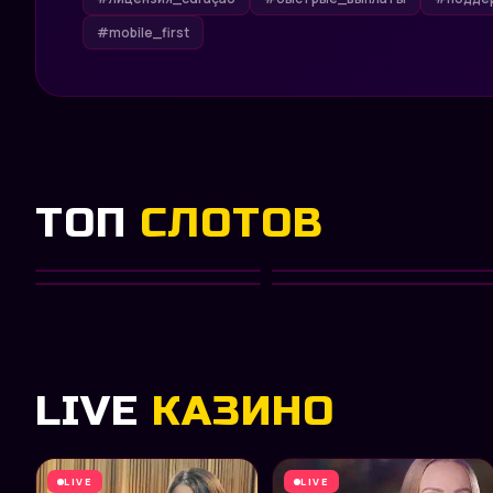
#mobile_first
ТОП
СЛОТОВ
Gates of Olympus 1000
Big Bass Bonanza
HOT
Hot Fruit
Phoenix Rising
NEW
PRAGMATIC PLAY
PRAGMATIC PLAY
MICROGAMING
PLAY’N GO
LIVE
КАЗИНО
LIVE
LIVE