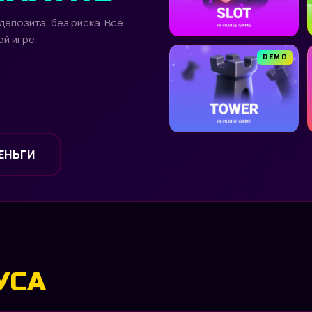
 депозита, без риска. Все
й игре.
DEMO
ЕНЬГИ
УСА