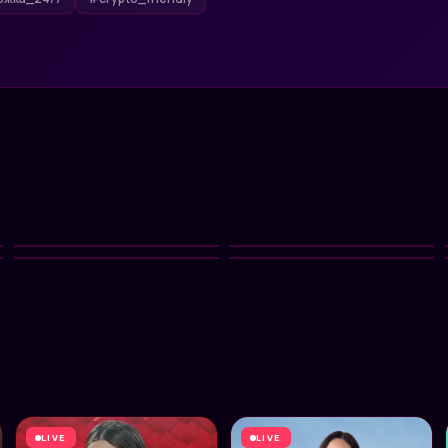
Diamond of Jungle
Aztec Clusters
NEW
Fruit Machine
Capymania Yellow
HOT
NETENT
PRAGMATIC PLAY
MICROGAMING
PRAGMATIC PLAY
LIVE
LIVE