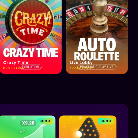
K
Crazy Time
Live Lobby
EVOLUTION
EVOLUTION
DEMO
DEMO