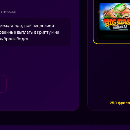
атически
 международной лицензией
овенные выплаты в крипту и на
выбрали Водка.
250 фрис