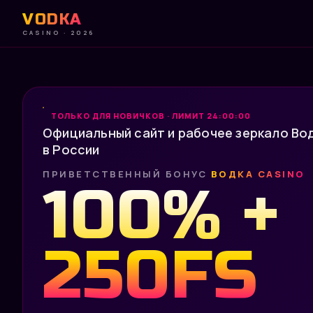
VODKA
CASINO · 2026
ТОЛЬКО ДЛЯ НОВИЧКОВ · ЛИМИТ 24:00:00
Официальный сайт и рабочее зеркало Вод
в России
ПРИВЕТСТВЕННЫЙ БОНУС
ВОДКА CASINO
100% +
250FS